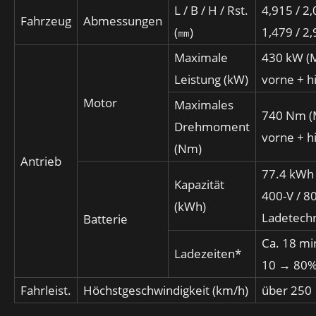
L / B / H / Rst.
4,915 / 2,
Fahrzeug
Abmessungen
(㎜)
1,479 / 2
Maximale
430 kW (
Leistung (kW)
vorne + h
Motor
Maximales
740 Nm (
Drehmoment
vorne + h
(Nm)
Antrieb
77.4 kWh
Kapazität
400-V / 8
(kWh)
Ladetech
Batterie
Ca. 18 mi
Ladezeiten*
10 → 80%
Fahrleist.
Höchstgeschwindigkeit (km/h)
über 250