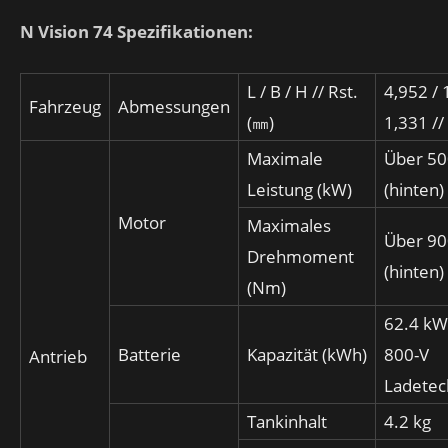
N Vision 74 Spezifikationen:
L / B / H // Rst.
4,952 / 
Fahrzeug
Abmessungen
(㎜)
1,331 //
Maximale
Über 5
Leistung (kW)
(hinten)
Motor
Maximales
Über 9
Drehmoment
(hinten)
(Nm)
62.4 k
Batterie
Kapazität (kWh)
800-V
Antrieb
Ladetec
Tankinhalt
4.2 kg