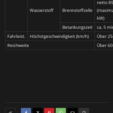
netto 8
Wasserstoff
Brennstoffzelle
(maxima
kW)
Betankungszeit
ca. 5 mi
Fahrleist.
Höchstgeschwindigkeit (km/h)
Über 25
Reichweite
Über 6