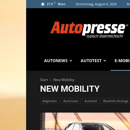
C
27.9
Donnerstag, August 6, 2026
An
Wien
Autopresse
AUTONEWS
AUTOTEST
E-MOBI
Start
New Mobility
NEW MOBILITY
Allgemein
Autonews
Autotest
Bezahlte Anzeige