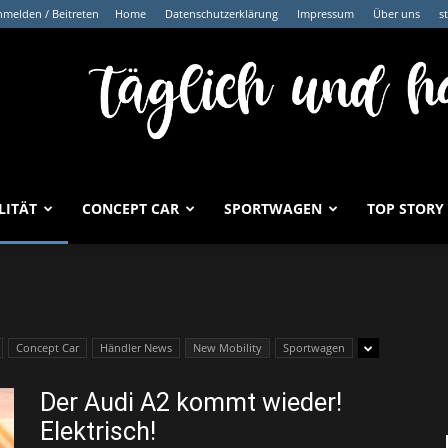
melden / Beitreten
Home
Datenschutzerklärung
Impressum
Über uns
s
LITÄT
CONCEPT CAR
SPORTWAGEN
TOP STORY
Concept Car
Händler News
New Mobility
Sportwagen
Der Audi A2 kommt wieder!
Elektrisch!