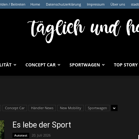
den / Beitreten
Home
Datenschutzerklärung
Impressum
Über uns
stad
LITÄT
CONCEPT CAR
SPORTWAGEN
TOP STORY
Concept Car
Händler News
New Mobility
Sportwagen
Es lebe der Sport
20. Juli 2026
Autotest