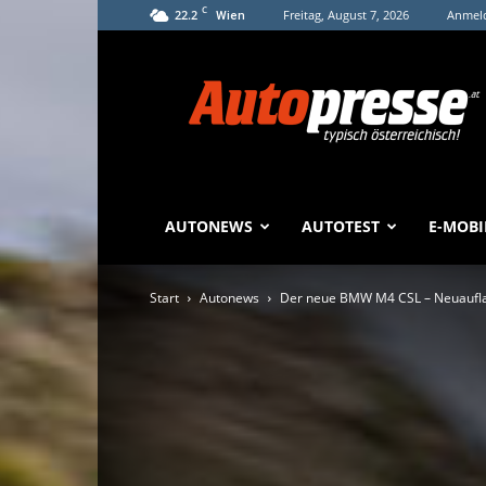
C
22.2
Freitag, August 7, 2026
Anmeld
Wien
Autopresse
AUTONEWS
AUTOTEST
E-MOBI
Start
Autonews
Der neue BMW M4 CSL – Neuaufla