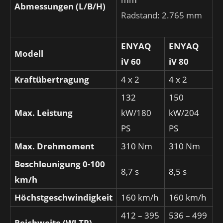
Abmessungen (L/B/H)
Radstand: 2.765 mm
ENYAQ
ENYAQ
Modell
iV 60
iV 80
Kraftübertragung
4 x 2
4 x 2
132
150
Max. Leistung
kW/180
kW/204
PS
PS
Max. Drehmoment
310 Nm
310 Nm
Beschleunigung 0-100
8,7 s
8,5 s
km/h
Höchstgeschwindigkeit
160 km/h
160 km/h
412 – 395
536 – 499
Reichweite (WLTP)