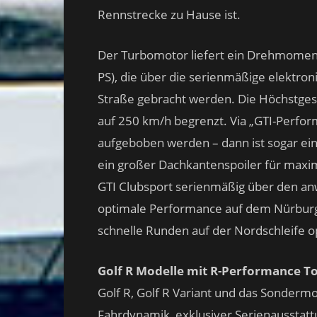
Rennstrecke zu Hause ist.
Der Turbomotor liefert ein Drehmomen
PS), die über die serienmäßige elektro
Straße gebracht werden. Die Höchstgesc
auf 250 km/h begrenzt. Via „GTI-Perfor
aufgeboben werden – dann ist sogar ei
ein großer Dachkantenspoiler für maxim
GTI Clubsport serienmäßig über den anw
optimale Performance auf dem Nürburgr
schnelle Runden auf der Nordschleife o
Golf R Modelle mit R-Performance T
Golf R, Golf R Variant und das Sondermo
Fahrdynamik, exklusiver Serienausstattu