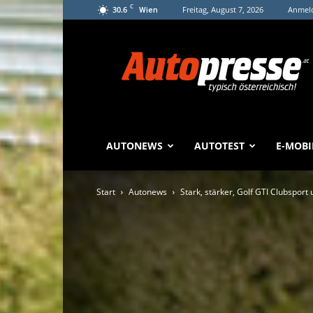
C
30.6
Freitag, August 7, 2026
Anmeld
Wien
Autopresse
AUTONEWS
AUTOTEST
E-MOBI
Start
Autonews
Stark, stärker, Golf GTI Clubsport 