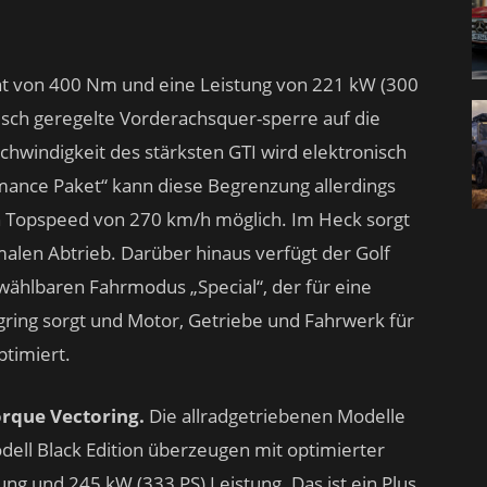
t von 400 Nm und eine Leistung von 221 kW (300
nisch geregelte Vorderachsquer-sperre auf die
hwindigkeit des stärksten GTI wird elektronisch
mance Paket“ kann diese Begrenzung allerdings
n Topspeed von 270 km/h möglich. Im Heck sorgt
alen Abtrieb. Darüber hinaus verfügt der Golf
ählbaren Fahrmodus „Special“, der für eine
ing sorgt und Motor, Getriebe und Fahrwerk für
ptimiert.
orque Vectoring.
Die allradgetriebenen Modelle
dell Black Edition überzeugen mit optimierter
ng und 245 kW (333 PS) Leistung. Das ist ein Plus