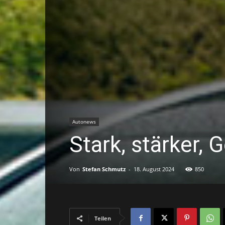
Autonews
Stark, stärker, 
Von
Stefan Schmutz
-
18. August 2024
850
Teilen