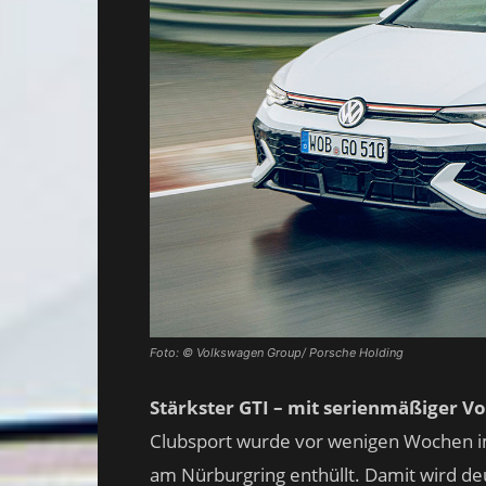
Foto: © Volkswagen Group/ Porsche Holding
Stärkster GTI – mit serienmäßiger 
Clubsport wurde vor wenigen Wochen 
am Nürburgring enthüllt. Damit wird deu