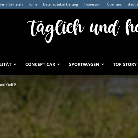
en / Beitreten
Home
Datenschutzerklärung
Impressum
Über uns
stadtl
LITÄT
CONCEPT CAR
SPORTWAGEN
TOP STORY
und Golf R