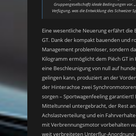
Gruppengesellschaft) ideale Bedingungen vor. „U
Verfügung, was die Entwicklung des Schweizer Sp
Eine wesentliche Neuerung erfährt die B
GT. Dank der kompakt bauenden und rob
Management problemloser, sondern das
Kilogramm ermöglicht dem Piëch GT in
eine Beschleunigung von null auf hunde
gelingen kann, produziert an der Vord
der Hinterachse zwei Synchronmotoren m
sorgen – Sportwagenfeeling garantiert! 
Mitteltunnel untergebracht, der Rest an 
Achslastverteilung und ein Fahrverhalte
mit Verbrennungsmotor vorbehalten war
weit verbreiteten Unterflur-Anordnung –