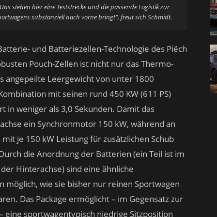
ns stehen hier eine Teststrecke und die passende Logistik zur
ortwagens substanziell nach vorne bringt“, freut sich Schmidt.
atterie- und Batteriezellen-Technologie des Piëch
usten Pouch-Zellen ist nicht nur das Thermo-
 angepeilte Leergewicht von unter 1800
 Kombination mit seinen rund 450 KW (611 PS)
rt in weniger als 3,0 Sekunden. Damit das
erachse ein Synchronmotor 150 kW, während an
it je 150 kW Leistung für zusätzlichen Schub
Durch die Anordnung der Batterien (ein Teil ist im
der Hinterachse) sind eine ähnliche
n möglich, wie sie bisher nur reinen Sportwagen
en. Das Package ermöglicht – im Gegensatz zur
 eine sportwagentypisch niedrige Sitzposition