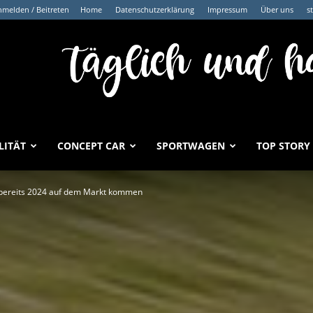
melden / Beitreten
Home
Datenschutzerklärung
Impressum
Über uns
s
LITÄT
CONCEPT CAR
SPORTWAGEN
TOP STORY
l bereits 2024 auf dem Markt kommen