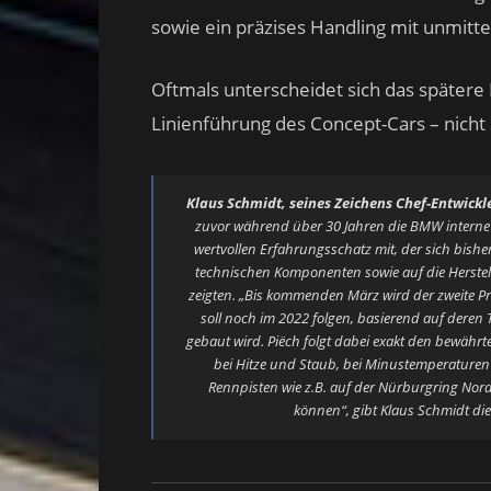
sowie ein präzises Handling mit unmitt
Oftmals unterscheidet sich das später
Linienführung des Concept-Cars – nicht 
Klaus Schmidt, seines Zeichens Chef-Entwickl
zuvor während über 30 Jahren die BMW intern
wertvollen Erfahrungsschatz mit, der sich bisher
technischen Komponenten sowie auf die Herstell
zeigten. „Bis kommenden März wird der zweite Pro
soll noch im 2022 folgen, basierend auf deren
gebaut wird. Piëch folgt dabei exakt den bewäh
bei Hitze und Staub, bei Minustemperaturen
Rennpisten wie z.B. auf der Nürburgring Nords
können“, gibt Klaus Schmidt d