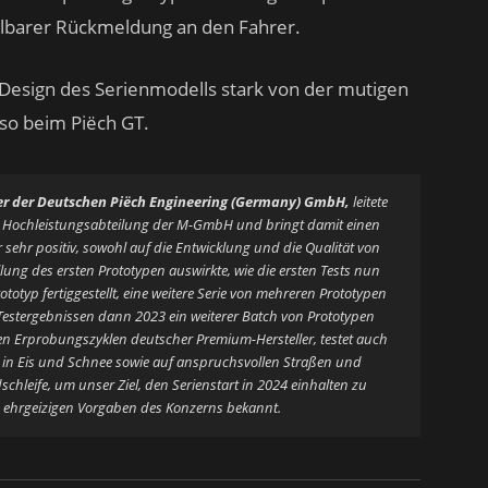
elbarer Rückmeldung an den Fahrer.
e Design des Serienmodells stark von der mutigen
so beim Piëch GT.
er der Deutschen Piëch Engineering (Germany) GmbH,
leitete
e Hochleistungsabteilung der M-GmbH und bringt damit einen
 sehr positiv, sowohl auf die Entwicklung und die Qualität von
ung des ersten Prototypen auswirkte, wie die ersten Tests nun
totyp fertiggestellt, eine weitere Serie von mehreren Prototypen
 Testergebnissen dann 2023 ein weiterer Batch von Prototypen
rten Erprobungszyklen deutscher Premium-Hersteller, testet auch
 in Eis und Schnee sowie auf anspruchsvollen Straßen und
chleife, um unser Ziel, den Serienstart in 2024 einhalten zu
ie ehrgeizigen Vorgaben des Konzerns bekannt.