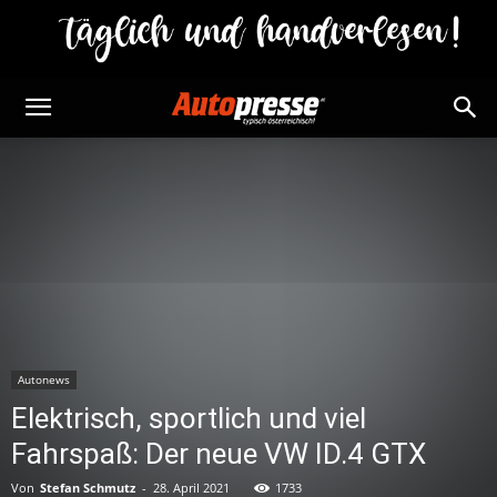
Autonews
Elektrisch, sportlich und viel
Fahrspaß: Der neue VW ID.4 GTX
Von
Stefan Schmutz
-
28. April 2021
1733