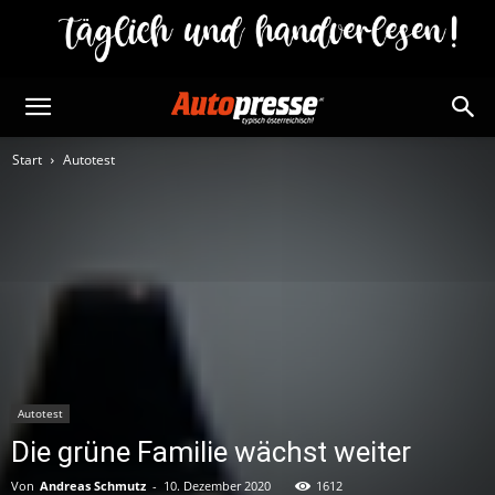
Start
Autotest
Autotest
Die grüne Familie wächst weiter
Von
Andreas Schmutz
-
10. Dezember 2020
1612