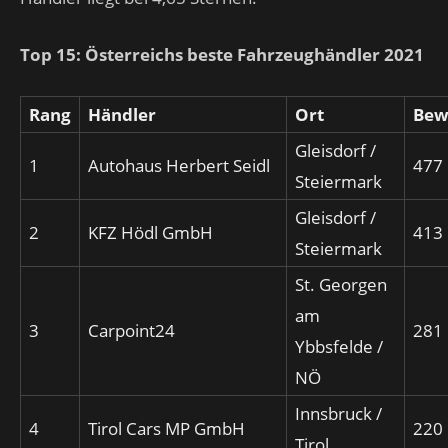
Top 15: Österreichs beste Fahrzeughändler 2021
Rang
Händler
Ort
Bew
Gleisdorf /
1
Autohaus Herbert Seidl
477
Steiermark
Gleisdorf /
2
KFZ Hödl GmbH
413
Steiermark
St. Georgen
am
3
Carpoint24
281
Ybbsfelde /
NÖ
Innsbruck /
4
Tirol Cars MP GmbH
220
Tirol