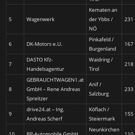
Kematen an
5
Wagenwerk
der Ybbs /
231
NÖ
Pinkafeld /
6
DK-Motors e.U.
167
Burgenland
DASTO Kfz-
Waidring /
7
218
Handelsagentur
Tirol
GEBRAUCHTWAGEN1.at
Anif /
8
GmbH – Rene Andreas
233
Salzburg
Spreitzer
drive24.at – Ing.
Köflach /
9
155
Andreas Scherf
Steiermark
Neunkirchen
10
BP-Automobile GmbH
110