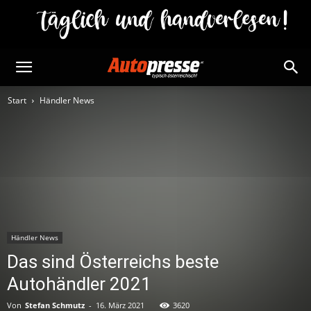
Start
Händler News
Händler News
Das sind Österreichs beste
Autohändler 2021
Von
Stefan Schmutz
-
16. März 2021
3620