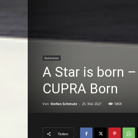
Autonews
A Star is born –
CUPRA Born
Von
Stefan Schmutz
-
25. Mai 2021
5868
Teilen