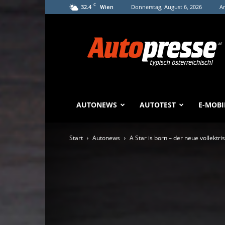
C
32.4
Donnerstag, August 6, 2026
An
Wien
Autopresse
AUTONEWS
AUTOTEST
E-MOBI
Start
Autonews
A Star is born – der neue vollekt