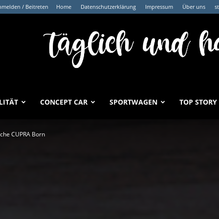
melden / Beitreten
Home
Datenschutzerklärung
Impressum
Über uns
s
LITÄT
CONCEPT CAR
SPORTWAGEN
TOP STORY
rische CUPRA Born