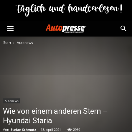
Start
Autonews
Autonews
Wie von einem anderen Stern –
Hyundai Staria
Von
Stefan Schmutz
-
13. April 2021
2969