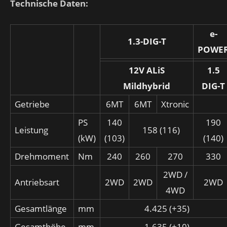
Technische Daten:
e-
1.3-DIG-T
POWE
12V ALiS
1.5
Mildhybrid
DIG-T
Getriebe
6MT
6MT
Xtronic
PS
140
190
Leistung
158 (116)
(kW)
(103)
(140)
Drehmoment
Nm
240
260
270
330
2WD /
Antriebsart
2WD
2WD
2WD
4WD
Gesamtlänge
mm
4.425 (+35)
Gesamthöhe
mm
1.635 (+10)