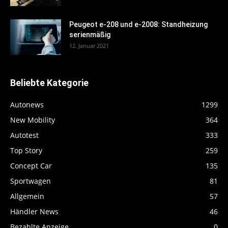
Peugeot e-208 und e-2008: Standheizung
serienmäßig
12. Januar 2021
Beliebte Kategorie
Autonews
1299
New Mobility
364
Autotest
333
Top Story
259
Concept Car
135
Sportwagen
81
Allgemein
57
Händler News
46
Bezahlte Anzeige
0