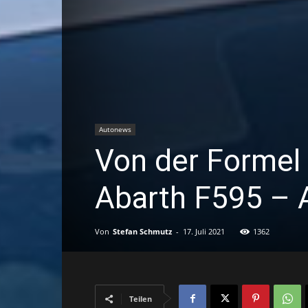
Autonews
Von der Formel 
Abarth F595 – A
Von
Stefan Schmutz
-
17. Juli 2021
1362
Teilen