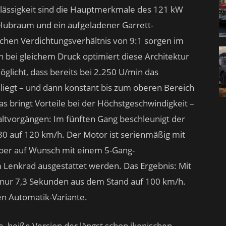
lässigkeit sind die Hauptmerkmale des 121 kW
r Hubraum und ein aufgeladener Garrett-
hen Verdichtungsverhältnis von 9:1 sorgen im
bei gleichem Druck optimiert diese Architektur
licht, dass bereits bei 2.250 U/min das
gt – und dann konstant bis zum oberen Bereich
s bringt Vorteile bei der Höchstgeschwindigkeit –
ltvorgängen: Im fünften Gang beschleunigt der
0 auf 120 km/h. Der Motor ist serienmäßig mit
aber auf Wunsch mit einem 5-Gang-
 Lenkrad ausgestattet werden. Das Ergebnis: Mit
n nur 7,3 Sekunden aus dem Stand auf 100 km/h.
en Automatik-Variante.
e, heiße Version der längst schon ikonischen