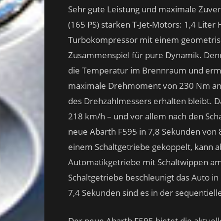
Sehr gute Leistung und maximale Zuver
(165 PS) starken T-Jet-Motors: 1,4 Lite
Turbokompressor mit einem geometrisc
Zusammenspiel für pure Dynamik. Denn 
die Temperatur im Brennraum und ermög
maximale Drehmoment von 230 Nm anlie
des Drehzahlmessers erhalten bleibt. Da
218 km/h – und vor allem nach den Scha
neue Abarth F595 in 7,8 Sekunden von 8
einem Schaltgetriebe gekoppelt, kann 
Automatikgetriebe mit Schaltwippen am
Schaltgetriebe beschleunigt das Auto i
7,4 Sekunden sind es in der sequentiell
Der neue Abarth F595 bietet die aktuell