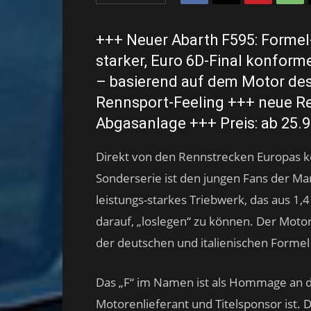
+++ Neuer Abarth F595: Formel
starker, Euro 6D-Final konform
– basierend auf dem Motor d
Rennsport-Feeling +++ neue R
Abgasanlage +++ Preis: ab 25.
Direkt von den Rennstrecken Europas 
Sonderserie ist den jungen Fans der M
leistungs-starkes Triebwerk, das aus 1,
darauf, „loslegen“ zu können. Der Motor 
der deutschen und italienischen Forme
Das „F“ im Namen ist als Hommage an di
Motorenlieferant und Titelsponsor ist. D