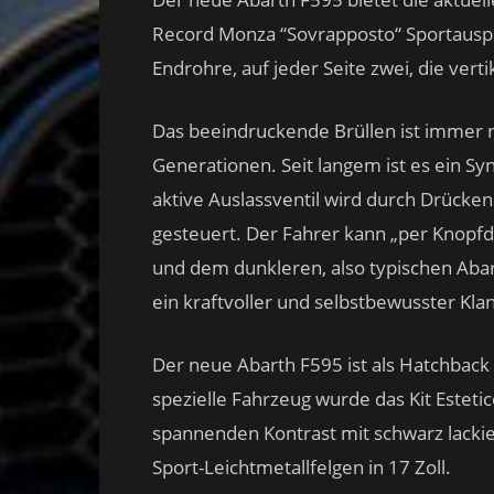
Record Monza “Sovrapposto“ Sportauspuf
Endrohre, auf jeder Seite zwei, die verti
Das beeindruckende Brüllen ist immer no
Generationen. Seit langem ist es ein Sy
aktive Auslassventil wird durch Drücke
gesteuert. Der Fahrer kann „per Knopf
und dem dunkleren, also typischen Abar
ein kraftvoller und selbstbewusster Kla
Der neue Abarth F595 ist als Hatchback u
spezielle Fahrzeug wurde das Kit Esteti
spannenden Kontrast mit schwarz lack
Sport-Leichtmetallfelgen in 17 Zoll.