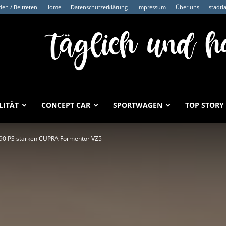
en / Beitreten
Home
Datenschutzerklärung
Impressum
Über uns
stadtl
LITÄT
CONCEPT CAR
SPORTWAGEN
TOP STORY
n 390 PS starken CUPRA Formentor VZ5