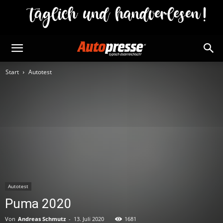
Start
Autotest
Autotest
Puma 2020
Von
Andreas Schmutz
-
13. Juli 2020
1681