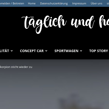
melden / Beitreten
Home
Datenschutzerklärung
Impressum
Über uns
s
LITÄT
CONCEPT CAR
SPORTWAGEN
TOP STORY
orpion sticht wieder zu