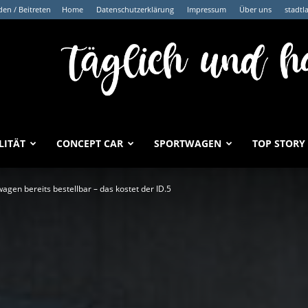
en / Beitreten
Home
Datenschutzerklärung
Impressum
Über uns
stadtl
LITÄT
CONCEPT CAR
SPORTWAGEN
TOP STORY
gen bereits bestellbar – das kostet der ID.5