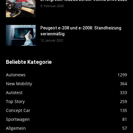
9. Februar 2026
Peugeot e-208 und e-2008: Standheizung
serienmäßig
12. Januar 2021
Beliebte Kategorie
Autonews
1299
New Mobility
364
Autotest
333
Top Story
259
Concept Car
135
Sportwagen
81
Allgemein
57