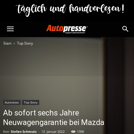
Start
Top Story
Autonews
Top Story
Ab sofort sechs Jahre
Neuwagengarantie bei Mazda
Von
Stefan Schmutz
-
13. Januar 2022
1306