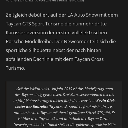
Foto: © Dr. Ing. h.c. F. Porsche AG / Porsche Holding
Zeitgleich debütiert auf der LA Auto Show mit dem
Taycan GTS Sport Turismo die nunmehr dritte
Karosserieversion der ersten vollelektrischen
Porsche Modellreihe. Der Newcomer teilt sich die
sportliche Silhouette nebst der nach hinten
abfallenden Dachlinie mit dem Taycan Cross
Turismo.
„Seit der Weltpremiere im Jahr 2019 ist das Modellprogramm
des Taycan stetig gewachsen. Drei Karosserievarianten mit bis
zu fünf Motorisierungen bieten für jeden etwas“, so
Kevin Giek,
Leiter der Baureihe Taycan.
„Besonders freut mich, dass es
nun auch einen Taycan mit dem legendären Kürzel GTS gibt. Er
ist über dem Taycan 4S und unterhalb der Taycan Turbo-
Derivate positioniert. Damit stellt er die goldene, sportliche Mitte