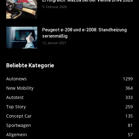
Erfolgreich: Mazda bei der Vienna Drive 2026
9. Februar 2026
Peugeot e-208 und e-2008: Standheizung
serienmäßig
12. Januar 2021
Beliebte Kategorie
Autonews
1299
New Mobility
364
Autotest
333
Top Story
259
Concept Car
135
Sportwagen
81
Allgemein
57