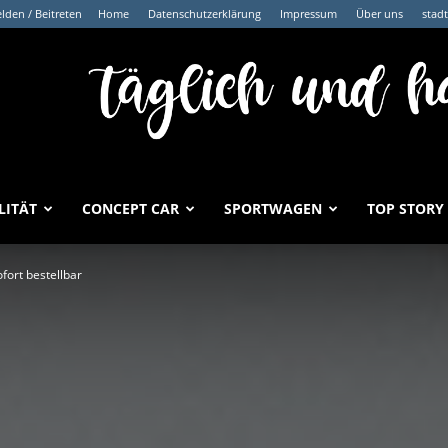
den / Beitreten
Home
Datenschutzerklärung
Impressum
Über uns
stad
LITÄT
CONCEPT CAR
SPORTWAGEN
TOP STORY
fort bestellbar