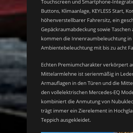
Touchscreen und Smartphone-Integratio
Buttons, Klimaanlage, KEYLESS Start, K
höhenverstellbarer Fahrersitz, ein ges
Gepäckraumabdeckung sowie Taschen an
kommen die Innenraumbeleuchtung in L
Ambientebeleuchtung mit bis zu acht Fa
Echten Premiumcharakter verkörpert au
Mittelarmlehne ist serienmäßig in Led
Armauflagen in den Türen und die Mitte
den vollelektrischen Mercedes-EQ Mode
kombiniert die Anmutung von Nubukled
trägt immer ein Zierelement in Hochgl
Teppich ausgekleidet.