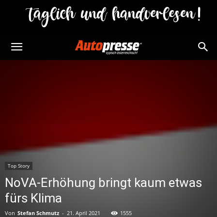
Top Story
NoVA-Erhöhung bringt kaum etwas
fürs Klima
Von
Stefan Schmutz
-
21. April 2021
1555