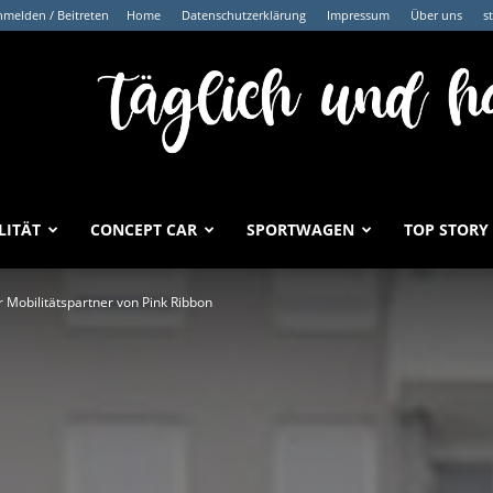
melden / Beitreten
Home
Datenschutzerklärung
Impressum
Über uns
s
LITÄT
CONCEPT CAR
SPORTWAGEN
TOP STORY
er Mobilitätspartner von Pink Ribbon