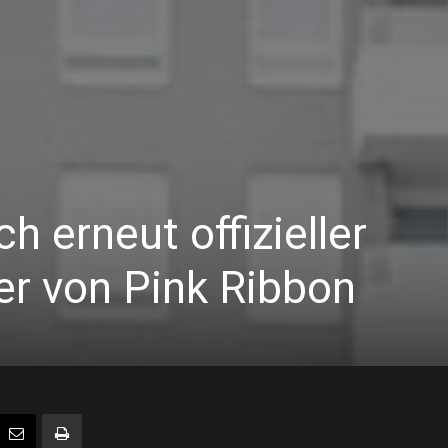
h erneut offizieller
er von Pink Ribbon