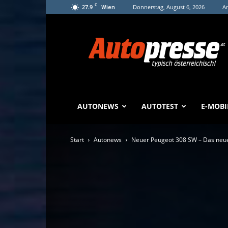
C
27.9
Donnerstag, August 6, 2026
An
Wien
Autopresse
AUTONEWS
AUTOTEST
E-MOBI
Start
Autonews
Neuer Peugeot 308 SW – Das neue