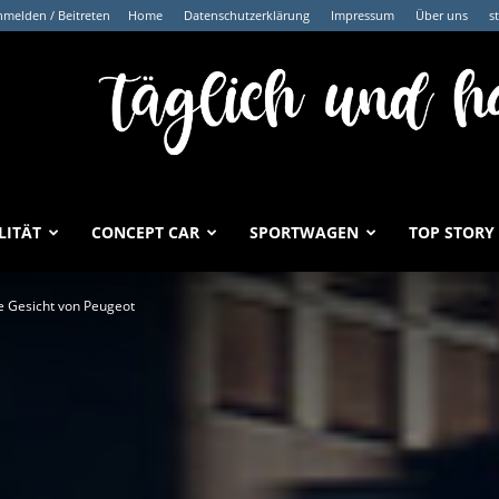
melden / Beitreten
Home
Datenschutzerklärung
Impressum
Über uns
s
LITÄT
CONCEPT CAR
SPORTWAGEN
TOP STORY
 Gesicht von Peugeot