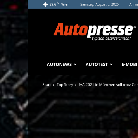
C
29.6
Samstag, August 8, 2026
Anmel
Wien
Autopresse
AUTONEWS
AUTOTEST
E-MOBI
Start
Top Story
IAA 2021 in München soll trotz Co