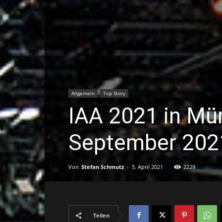
Allgemein
Top Story
IAA 2021 in Mün
September 2021
Von
Stefan Schmutz
-
5. April 2021
2229
Teilen