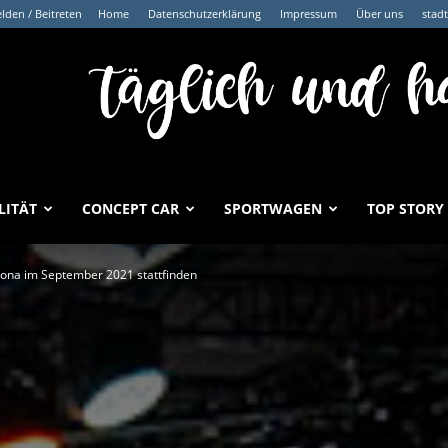
den / Beitreten
Home
Datenschutzerklärung
Impressum
Über uns
stad
LITÄT
CONCEPT CAR
SPORTWAGEN
TOP STORY
rona im September 2021 stattfinden