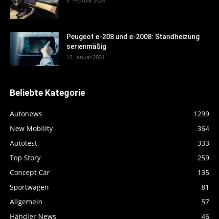
9. Februar 2026
Peugeot e-208 und e-2008: Standheizung
serienmäßig
12. Januar 2021
Beliebte Kategorie
Autonews
1299
New Mobility
364
Autotest
333
Top Story
259
Concept Car
135
Sportwagen
81
Allgemein
57
Händler News
46