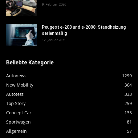
9. Februar 2026
Peugeot e-208 und e-2008: Standheizung
serienmäßig
12. Januar 2021
Beliebte Kategorie
Autonews
1299
New Mobility
364
Autotest
333
Top Story
259
Concept Car
135
Sportwagen
81
Allgemein
57